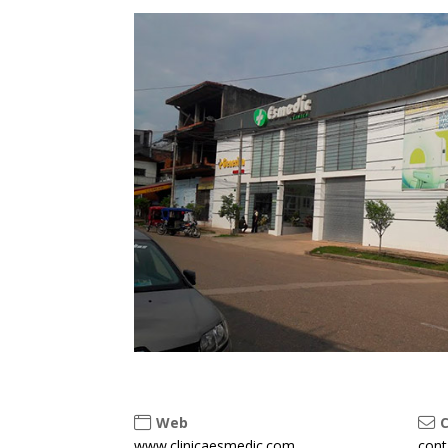
Web
C
www.clinicaesmedic.com
cont