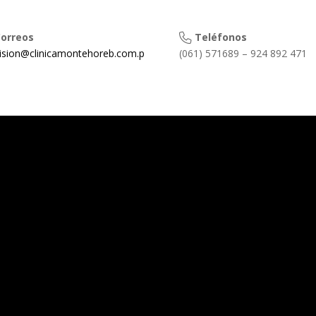
orreos
Teléfonos
sion@clinicamontehoreb.com.p
(061) 571689 – 924 892 471