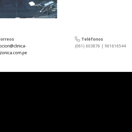
orreos
Teléfonos
pcion@clinica-
(061) 603876 | 961616544
zonica.com.pe