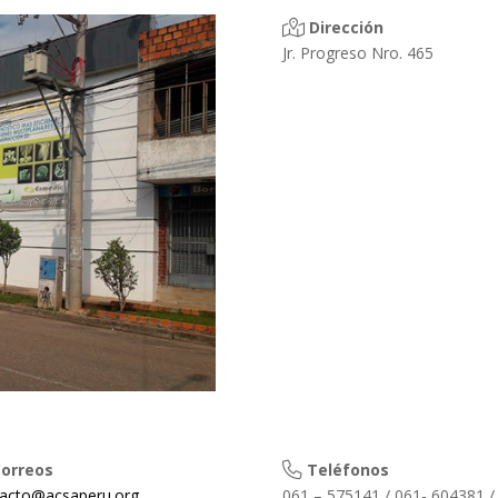
Dirección
Jr. Progreso Nro. 465
orreos
Teléfonos
acto@acsaperu.org
061 – 575141 / 061- 604381 /