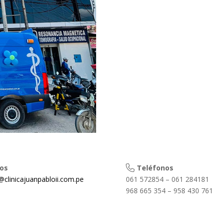
os
Teléfonos
clinicajuanpabloii.com.pe
061 572854 – 061 284181
968 665 354 – 958 430 761