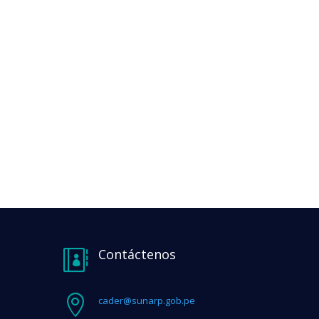
Contáctenos


cader@sunarp.gob.pe