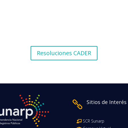
Resoluciones CADER
Sitios de Interés

SCR Sunarp