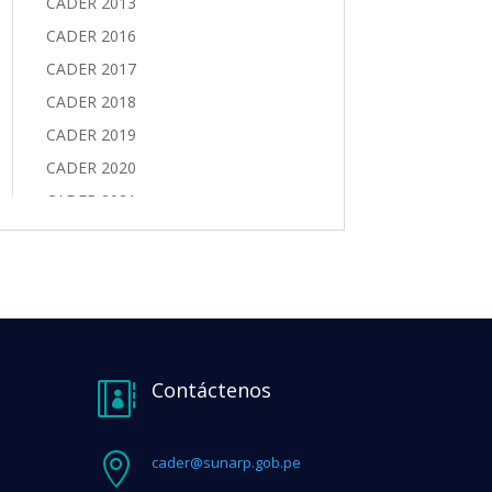
Contáctenos


cader@sunarp.gob.pe