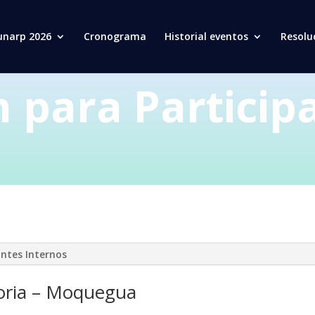
unarp 2026
Cronograma
Historial eventos
Resolu
n para Particip
antes Internos
toria – Moquegua