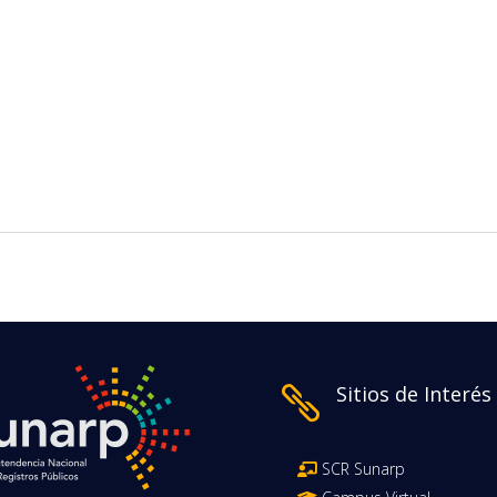
Sitios de Interés

SCR Sunarp