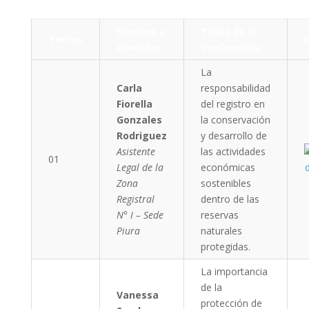
Nombre y
Título de la
Temas
Apellidos
Conferencia
La
Carla
responsabilidad
Fiorella
del registro en
Gonzales
la conservación
Rodriguez
y desarrollo de
Asistente
las actividades
01
Legal de la
económicas
Zona
sostenibles
Registral
dentro de las
N° I – Sede
reservas
Piura
naturales
protegidas.
La importancia
de la
Vanessa
protección de