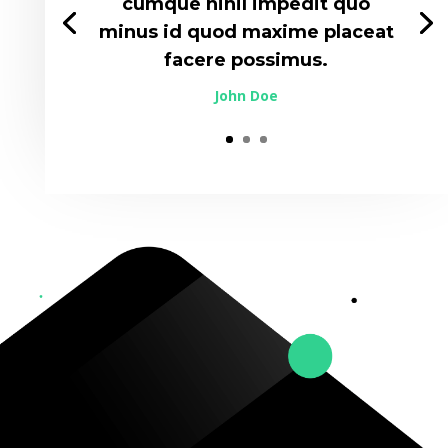
cumque nihil impedit quo
minus id quod maxime placeat
facere possimus.
John Doe