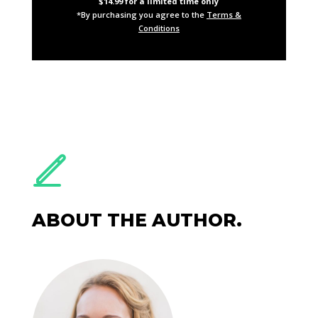
$14.99 for a limited time only
*By purchasing you agree to the
Terms &
Conditions
ABOUT THE AUTHOR.