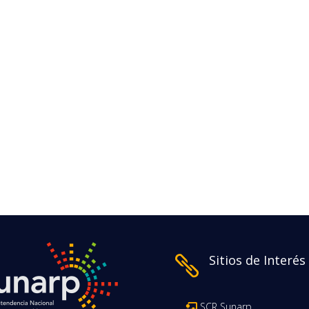
Sitios de Interés

SCR Sunarp