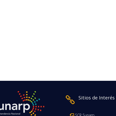
Sitios de Interés

SCR Sunarp