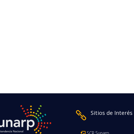
Sitios de Interés

SCR Sunarp