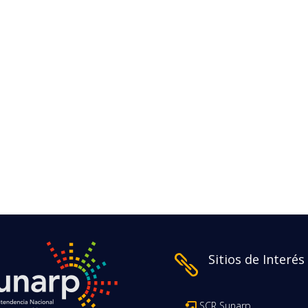
Sitios de Interés

SCR Sunarp