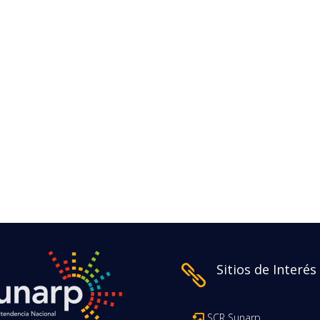
Sitios de Interés

SCR Sunarp