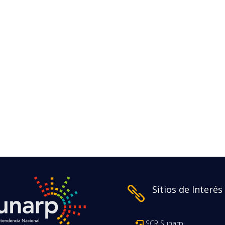
Sitios de Interés

SCR Sunarp