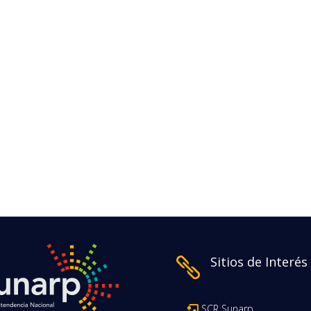
Sitios de Interés

SCR Sunarp