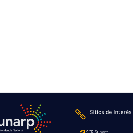
Sitios de Interés

SCR Sunarp