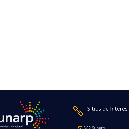
Sitios de Interés

SCR Sunarp