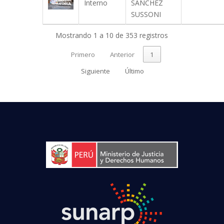
Interno
SANCHEZ
SUSSONI
Mostrando 1 a 10 de 353 registros
Primero
Anterior
1
Siguiente
Último