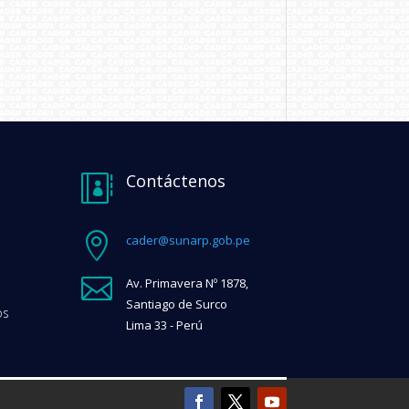
Contáctenos


cader@sunarp.gob.pe

Av. Primavera Nº 1878,
Santiago de Surco
os
Lima 33 - Perú