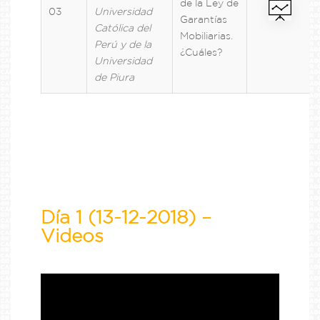
de la Ley de
03
Universidad
Garantías
Católica del
Mobiliarias.
Perú y de la
¿Cuáles?
Universidad
de Piura
Día 1 (13-12-2018) –
Videos