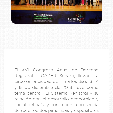
El XVI Congreso Anual de Derecho
Registral – CADER Sunarp, llevado a
cabo en la ciudad de Lima los días 13, 14
y 15 de diciembre de 2018, tuvo como
tema central “
El Sistema Registral y su
relación con el desarrollo económico y
social del país
” y contó con la presencia
de reconocidos panelistas y expositores