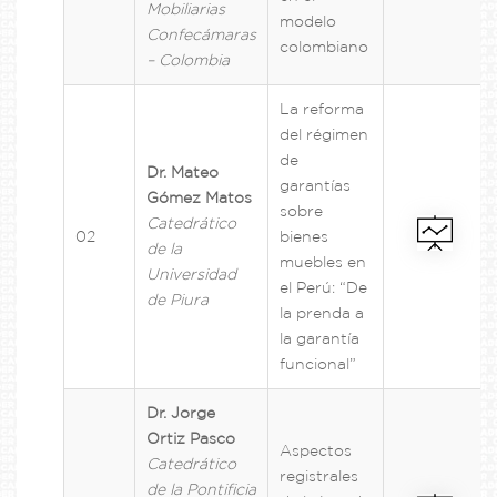
Mobiliarias
modelo
Confecámaras
colombiano
– Colombia
La reforma
del régimen
de
Dr. Mateo
garantías
Gómez Matos
sobre
Catedrático
02
bienes
de la
muebles en
Universidad
el Perú: “De
de Piura
la prenda a
la garantía
funcional”
Dr. Jorge
Ortiz Pasco
Aspectos
Catedrático
registrales
de la Pontificia