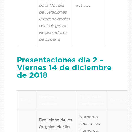
de la Vocalía
activos
de Relaciones
Internacionales
del Colegio de
Registradores
de España
Presentaciones día 2 –
Viernes 14 de diciembre
de 2018
Nombre y
Título de la
Temas
Descargas
Apellidos
Conferencia
Numerus
Dra. María de los
clausus vs
Ángeles Murillo
Numerus