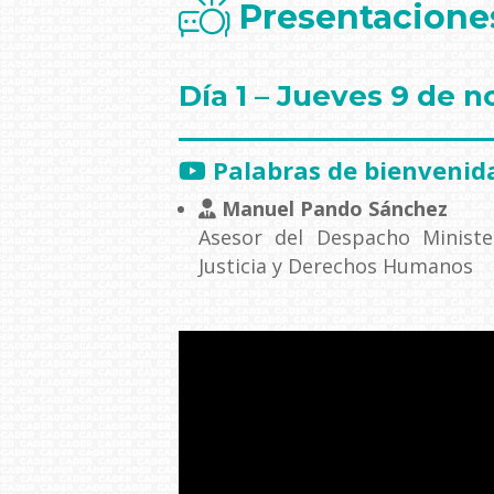
Presentacione
Día 1 – Jueves 9 de 
Palabras de bienvenid
Manuel Pando Sánchez
Asesor del Despacho Minister
Justicia y Derechos Humanos