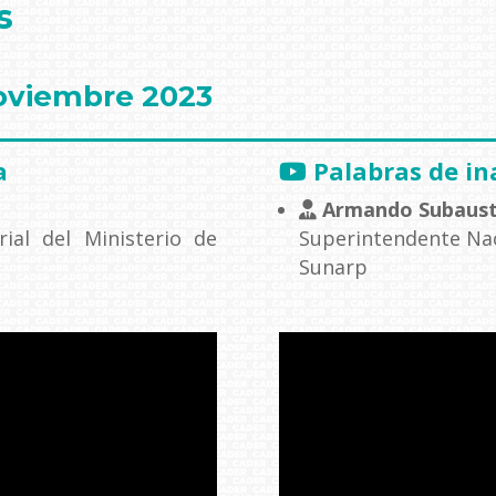
s
noviembre 2023
a
Palabras de i
Armando Subaust
ial del Ministerio de
Superintendente Nac
Sunarp