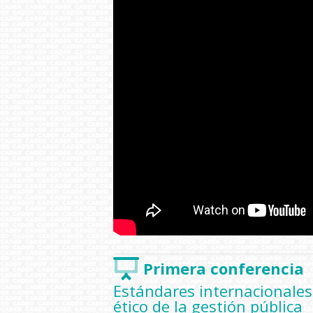
Primera conferencia
Estándares internacionales 
ético de la gestión pública