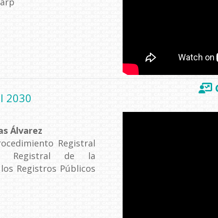
narp
al 2030
s Álvarez
rocedimiento Registral
a Registral de la
los Registros Públicos