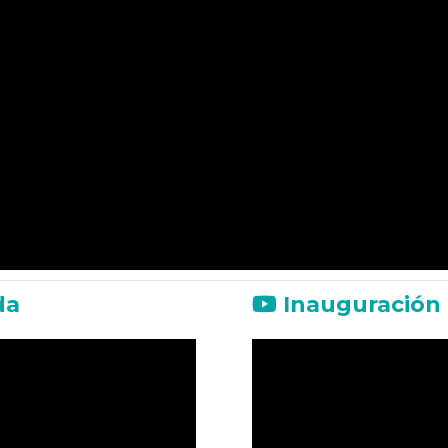
da
Inauguración