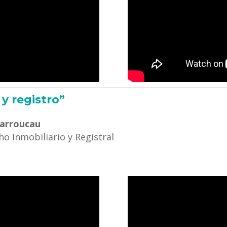
y registro”
arroucau
ho Inmobiliario y Registral