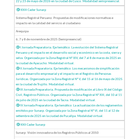
22 y 23 de mayo de 2026 en la ciudad de Cusco. Modalidad semipresencial.
XXIII Cader Sunarp
Sistema Registral Peruano: Propuestas de modificaciones normativas e
impacto en la calidad del servicio al ciudadano
Arequipa
6, 7 y 8 de noviembre de 2025 (Semipresencial)
I Jornada Preparatoria. Eje temático: La evolución del Sistema Registral
Peruano y el impacto en el desarrollo social y económico en la costa, sierra y
selva. Organizada por la Zona Registral N° XIV, del 7 al 8 de marzo de 2025 en
la ciudad de Ayacucho. Modalidad virtual.
II Jornada Preparatoria. Eje temático: Los mecanismos de simplificación
para el desarrollo empresarial y el impacto en el Registro de Personas
Jurídicas. Organizada por la Zona Registral N° V, del 15 al 16 de mayo de 2025
en la ciudad de Trujillo. Modalidad virtual.
III Jornada Preparatoria. Propuesta de modificación al Libro IX del Código
Civil, Registros Públicos. Organizada por la Zona Registral N° XIII, del 10 al 11
de julio de 2025 en la ciudad de Tacna. Modalidad virtual.
IV Jornada Preparatoria. Eje temático: La actualización de los reglamentos
emitidos por Sunarp. Organizada por la Zona Registral N° VI, del 11 al 12 de
setiembre de 2025 en la ciudad de Pucallpa. Modalidad virtual.
XXII Cader Sunarp
Sunarp: Visión innovadora de los Registros Públicos al 2050