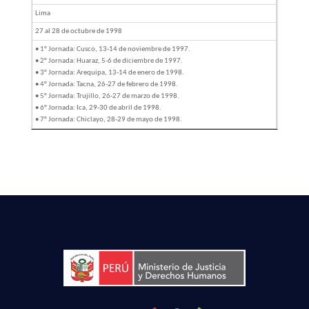
Lima
27 al 28 de octubre de 1998
• 1° Jornada: Cusco, 13-14 de noviembre de 1997.
• 2° Jornada: Huaraz, 5-6 de diciembre de 1997.
• 3° Jornada: Arequipa, 13-14 de enero de 1998.
• 4° Jornada: Tacna, 26-27 de febrero de 1998.
• 5° Jornada: Trujillo, 26-27 de marzo de 1998.
• 6° Jornada: Ica, 29-30 de abril de 1998.
• 7° Jornada: Chiclayo, 28-29 de mayo de 1998.