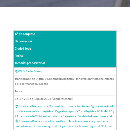
N° de congreso
Denomación
Ciudad Sede
Fecha
Jornadas preparatorias
XXIV Cader Sunarp
Transformación Digital y Gobernanza Registral: Innovación y fortalecimiento
de la confianza ciudadana
Tacna
16, 17 y 18 de julio de 2026 (Semipresencial)
I Jornada Preparatoria. Eje temático: Innovación tecnológica y seguridad
jurídica en el servicio registral. Organizada por la Zona Registral N° II, del 20 y
21 de marzo de 2026 en la ciudad de Cajamarca. Modalidad semipresencial.
II Jornada Preparatoria. Eje temático: Ética, transparencia y confianza
ciudadana en la función registral. Organizada por la Zona Registral N° X, del