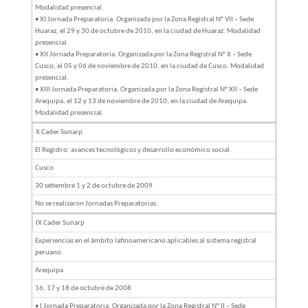
Modalidad presencial.
• XI Jornada Preparatoria. Organizada por la Zona Registral N° VII – Sede
Huaraz, el 29 y 30 de octubre de 2010, en la ciudad de Huaraz. Modalidad
presencial.
• XII Jornada Preparatoria. Organizada por la Zona Registral N° X – Sede
Cusco, el 05 y 06 de noviembre de 2010, en la ciudad de Cusco. Modalidad
presencial.
• XIII Jornada Preparatoria. Organizada por la Zona Registral N° XII – Sede
Arequipa, el 12 y 13 de noviembre de 2010, en la ciudad de Arequipa.
Modalidad presencial.
X Cader Sunarp
El Registro: avances tecnológicos y desarrollo económico social.
Cusco
30 setiembre 1 y 2 de octubre de 2009
No se realizaron Jornadas Preparatorias.
IX Cader Sunarp
Experiencias en el ámbito latinoamericano aplicables al sistema registral
peruano.
Arequipa
16, 17 y 18 de octubre de 2008
• I Jornada Preparatoria. Organizada por la Zona Registral N° II – Sede