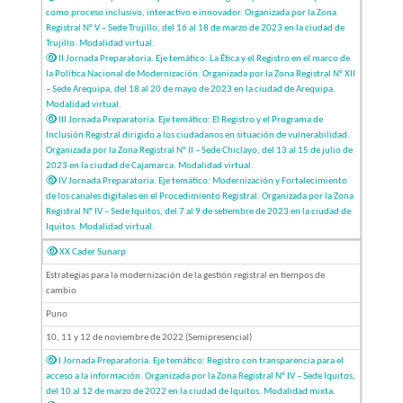
como proceso inclusivo, interactivo e innovador. Organizada por la Zona
Registral N° V – Sede Trujillo, del 16 al 18 de marzo de 2023 en la ciudad de
Trujillo. Modalidad virtual.
II Jornada Preparatoria. Eje temático: La Ética y el Registro en el marco de
la Política Nacional de Modernización. Organizada por la Zona Registral N° XII
– Sede Arequipa, del 18 al 20 de mayo de 2023 en la ciudad de Arequipa.
Modalidad virtual.
III Jornada Preparatoria. Eje temático: El Registro y el Programa de
Inclusión Registral dirigido a los ciudadanos en situación de vulnerabilidad.
Organizada por la Zona Registral N° II – Sede Chiclayo, del 13 al 15 de julio de
2023 en la ciudad de Cajamarca. Modalidad virtual.
IV Jornada Preparatoria. Eje temático: Modernización y Fortalecimiento
de los canales digitales en el Procedimiento Registral. Organizada por la Zona
Registral N° IV – Sede Iquitos, del 7 al 9 de setiembre de 2023 en la ciudad de
Iquitos. Modalidad virtual.
XX Cader Sunarp
Estrategias para la modernización de la gestión registral en tiempos de
cambio
Puno
10, 11 y 12 de noviembre de 2022 (Semipresencial)
I Jornada Preparatoria. Eje temático: Registro con transparencia para el
acceso a la información. Organizada por la Zona Registral N° IV – Sede Iquitos,
del 10 al 12 de marzo de 2022 en la ciudad de Iquitos. Modalidad mixta.