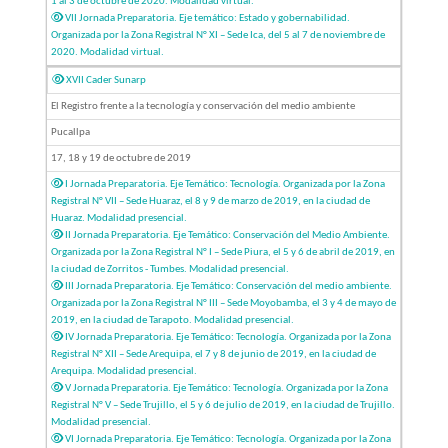
1 al 3 de octubre de 2020. Modalidad virtual.
VII Jornada Preparatoria. Eje temático: Estado y gobernabilidad.
Organizada por la Zona Registral N° XI – Sede Ica, del 5 al 7 de noviembre de
2020. Modalidad virtual.
XVII Cader Sunarp
El Registro frente a la tecnología y conservación del medio ambiente
Pucallpa
17, 18 y 19 de octubre de 2019
I Jornada Preparatoria. Eje Temático: Tecnología. Organizada por la Zona
Registral N° VII – Sede Huaraz, el 8 y 9 de marzo de 2019, en la ciudad de
Huaraz. Modalidad presencial.
II Jornada Preparatoria. Eje Temático: Conservación del Medio Ambiente.
Organizada por la Zona Registral N° I – Sede Piura, el 5 y 6 de abril de 2019, en
la ciudad de Zorritos - Tumbes. Modalidad presencial.
III Jornada Preparatoria. Eje Temático: Conservación del medio ambiente.
Organizada por la Zona Registral N° III – Sede Moyobamba, el 3 y 4 de mayo de
2019, en la ciudad de Tarapoto. Modalidad presencial.
IV Jornada Preparatoria. Eje Temático: Tecnología. Organizada por la Zona
Registral N° XII – Sede Arequipa, el 7 y 8 de junio de 2019, en la ciudad de
Arequipa. Modalidad presencial.
V Jornada Preparatoria. Eje Temático: Tecnología. Organizada por la Zona
Registral N° V – Sede Trujillo, el 5 y 6 de julio de 2019, en la ciudad de Trujillo.
Modalidad presencial.
VI Jornada Preparatoria. Eje Temático: Tecnología. Organizada por la Zona