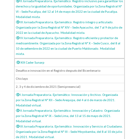
II Jornada Preparatoria. Eje temático: Registro inclusivo para garantizar los
derechos y la igualdad de oportunidades. Organizada por la Zona Registral N°
VI – Sede Pucallpa, del 12 al 14 de mayo de 2022 en la ciudad de Pucallpa.
Modalidad mixta.
III Jornada Preparatoria. Eje temático: Registro íntegro y articulado.
Organizada por la Zona Registral N° XIV – Sede Ayacucho, del 7 al 9 de julio de
2022 en la ciudad de Ayacucho. Modalidad mixta.
IV Jornada Preparatoria. Eje temático: Registro eficiente y protector de
medioambiente. Organizada por la Zona Registral N° X – Sede Cusco, del 8 al
10 de setiembre de 2022 en la ciudad de Puerto Maldonado. Modalidad
mixta.
XIX Cader Sunarp
Desafíos e innovación en el Registro después del Bicentenario
Chiclayo
2, 3 y 4 de diciembre de 2021 (Semipresencial)
I Jornada Preparatoria. Eje temático: Innovación y Archivo. Organizada
por la Zona Registral N° XII – Sede Arequipa, del 4 al 6 de marzo de 2021.
Modalidad virtual.
II Jornada Preparatoria. Eje temático: Innovación y Catastro. Organizada
por la Zona Registral N° IX – Sede Lima, del 13 al 15 de mayo de 2021.
Modalidad virtual.
III Jornada Preparatoria. Eje temático: Innovación y Servicio al Ciudadano.
Organizada por la Zona Registral N° III – Sede Moyobamba, del 8 al 10 de julio
de 2021. Modalidad virtual.