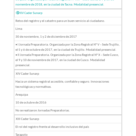
noviembre de 2018, en la ciudad de Tacna. Modalidad presencial.
XV Cader Sunarp
Retos del registro y el catastro para un buen servicio al ciudadano.
Lima
30 de noviembre, 1 y 2 de diciembre de 2017
• I Jornada Preparatoria. Organizada por la Zona Registral N° V – Sede Trujillo,
el 5 y 6 de octubre de 2017, en la ciudad de Trujillo. Modalidad presencial.
• II Jornada Preparatoria. Organizada por la Zona Registral N° X – Sede Cusco,
el 9 y 10 de noviembre de 2017, en la ciudad de Cusco. Modalidad
presencial.
XIV Cader Sunarp
Hacia un sistema registral accesible, confiable y seguro. Innovaciones
tecnológicas y normativas.
Arequipa
10 de octubre de 2016
No se realizaron Jornadas Preparatorias.
XIII Cader Sunarp
El rol del registro frente al desarrollo inclusivo del país
Tarapoto