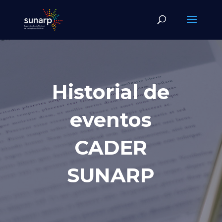
Historial de
eventos
CADER
SUNARP