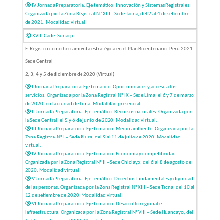
IV Jornada Preparatoria. Eje temático: Innovación y Sistemas Registrales.
Organizada por la Zona Registral N° XIII – Sede Tacna, del 2 al 4 de setiembre
de 2021. Modalidad virtual.
XVIII Cader Sunarp
El Registro como herramienta estratégica en el Plan Bicentenario: Perú 2021
Sede Central
2, 3, 4 y 5 de diciembre de 2020 (Virtual)
I Jornada Preparatoria. Eje temático: Oportunidades y acceso a los
servicios. Organizada por la Zona Registral N° IX – Sede Lima, el 6 y 7 de marzo
de 2020, en la ciudad de Lima. Modalidad presencial.
II Jornada Preparatoria. Eje temático: Recursos naturales. Organizada por
la Sede Central, el 5 y 6 de junio de 2020. Modalidad virtual.
III Jornada Preparatoria. Eje temático: Medio ambiente. Organizada por la
Zona Registral N° I – Sede Piura, del 9 al 11 de julio de 2020. Modalidad
virtual.
IV Jornada Preparatoria. Eje temático: Economía y competitividad.
Organizada por la Zona Registral N° II – Sede Chiclayo, del 6 al 8 de agosto de
2020. Modalidad virtual.
V Jornada Preparatoria. Eje temático: Derechos fundamentales y dignidad
de las personas. Organizada por la Zona Registral N° XIII – Sede Tacna, del 10 al
12 de setiembre de 2020. Modalidad virtual.
VI Jornada Preparatoria. Eje temático: Desarrollo regional e
infraestructura. Organizada por la Zona Registral N° VIII – Sede Huancayo, del