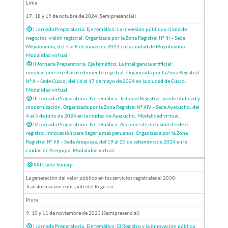
Lima
17, 18 y 19 de octubre de 2024 (Semipresencial)
I Jornada Preparatoria. Eje temático: La inversión pública y clima de
negocios: visión registral. Organizada por la Zona Registral N° III – Sede
Moyobamba, del 7 al 8 de marzo de 2024 en la ciudad de Moyobamba.
Modalidad virtual.
II Jornada Preparatoria. Eje temático: La inteligencia artificial:
innovaciones en el procedimiento registral. Organizada por la Zona Registral
N° X – Sede Cusco, del 16 al 17 de mayo de 2024 en la ciudad de Cusco.
Modalidad virtual.
III Jornada Preparatoria. Eje temático: Tribunal Registral: predictibilidad y
modernización. Organizada por la Zona Registral N° XIV – Sede Ayacucho, del
4 al 5 de julio de 2024 en la ciudad de Ayacucho. Modalidad virtual.
IV Jornada Preparatoria. Eje temático: Acciones de inclusión desde el
registro, innovación para llegar a más peruanos. Organizada por la Zona
Registral N° XII – Sede Arequipa, del 19 al 20 de setiembre de 2024 en la
ciudad de Arequipa. Modalidad virtual.
XXI Cader Sunarp
La generación del valor público en los servicios registrales al 2030:
Transformación constante del Registro
Piura
9, 10 y 11 de noviembre de 2023 (Semipresencial)
I Jornada Preparatoria. Eje temático: El Registro y la innovación pública