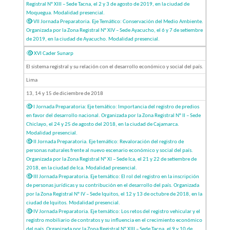
Registral N° XIII – Sede Tacna, el 2 y 3 de agosto de 2019, en la ciudad de
Moquegua. Modalidad presencial.
VII Jornada Preparatoria. Eje Temático: Conservación del Medio Ambiente.
Organizada por la Zona Registral N° XIV – Sede Ayacucho, el 6 y 7 de setiembre
de 2019, en la ciudad de Ayacucho. Modalidad presencial.
XVI Cader Sunarp
El sistema registral y su relación con el desarrollo económico y social del país.
Lima
13, 14 y 15 de diciembre de 2018
I Jornada Preparatoria: Eje temático: Importancia del registro de predios
en favor del desarrollo nacional. Organizada por la Zona Registral N° II – Sede
Chiclayo, el 24 y 25 de agosto del 2018, en la ciudad de Cajamarca.
Modalidad presencial.
II Jornada Preparatoria. Eje temático: Revaloración del registro de
personas naturales frente al nuevo escenario económico y social del país.
Organizada por la Zona Registral N° XI – Sede Ica, el 21 y 22 de setiembre de
2018, en la ciudad de Ica. Modalidad presencial.
III Jornada Preparatoria. Eje temático: El rol del registro en la inscripción
de personas jurídicas y su contribución en el desarrollo del país. Organizada
por la Zona Registral N° IV – Sede Iquitos, el 12 y 13 de octubre de 2018, en la
ciudad de Iquitos. Modalidad presencial.
IV Jornada Preparatoria. Eje temático: Los retos del registro vehicular y el
registro mobiliario de contratos y su influencia en el crecimiento económico
del país. Organizada por la Zona Registral N° XIII – Sede Tacna, el 9 y 10 de