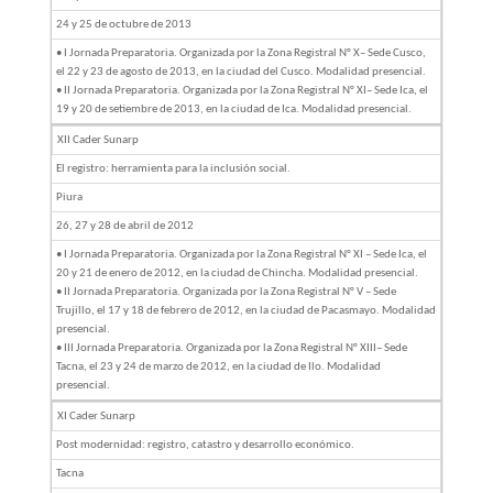
24 y 25 de octubre de 2013
• I Jornada Preparatoria. Organizada por la Zona Registral N° X– Sede Cusco,
el 22 y 23 de agosto de 2013, en la ciudad del Cusco. Modalidad presencial.
• II Jornada Preparatoria. Organizada por la Zona Registral N° XI– Sede Ica, el
19 y 20 de setiembre de 2013, en la ciudad de Ica. Modalidad presencial.
XII Cader Sunarp
El registro: herramienta para la inclusión social.
Piura
26, 27 y 28 de abril de 2012
• I Jornada Preparatoria. Organizada por la Zona Registral N° XI – Sede Ica, el
20 y 21 de enero de 2012, en la ciudad de Chincha. Modalidad presencial.
• II Jornada Preparatoria. Organizada por la Zona Registral N° V – Sede
Trujillo, el 17 y 18 de febrero de 2012, en la ciudad de Pacasmayo. Modalidad
presencial.
• III Jornada Preparatoria. Organizada por la Zona Registral N° XIII– Sede
Tacna, el 23 y 24 de marzo de 2012, en la ciudad de Ilo. Modalidad
presencial.
XI Cader Sunarp
Post modernidad: registro, catastro y desarrollo económico.
Tacna